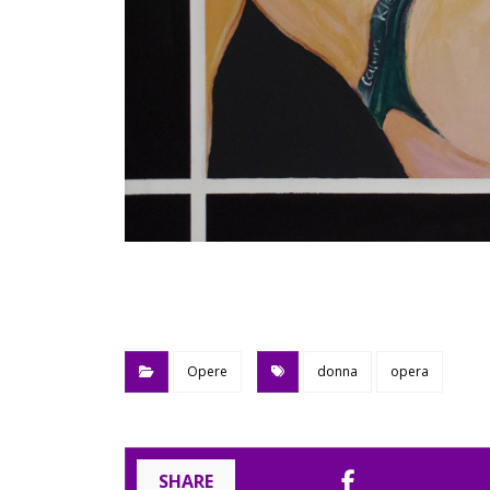
Opere
donna
opera