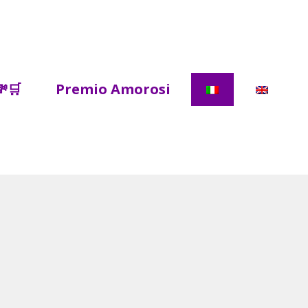
💸🛒
Premio Amorosi