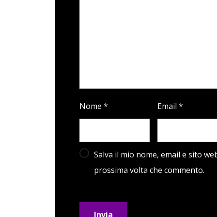
Nome
*
Email
*
Salva il mio nome, email e sito we
prossima volta che commento.