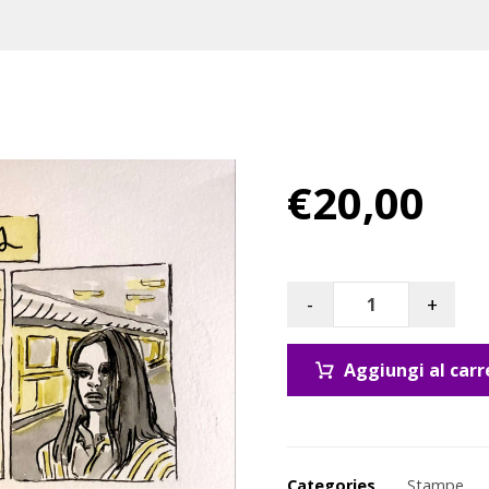
€
20,00
-
+
Aggiungi al carr
Categories
Stampe