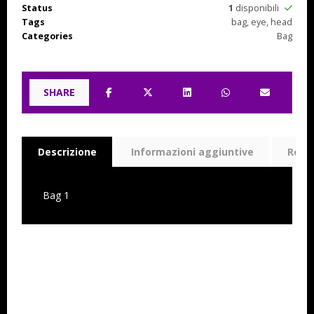
Status
1
disponibili
Tags
bag
,
eye
,
head
Categories
Bag
Descrizione
Informazioni aggiuntive
Rece
Bag 1